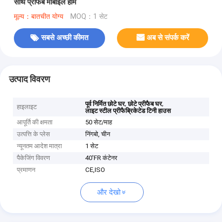
साथ प्रीफैब मोबाइल होम
मूल्य：बातचीत योग्य
MOQ：1 सेट
सबसे अच्छी कीमत
अब से संपर्क करें
उत्पाद विवरण
,
,
पूर्व निर्मित छोटे घर
छोटे प्रीफैब घर
हाइलाइट
लाइट स्टील प्रीफैब्रिकेटेड टिनी हाउस
आपूर्ति की क्षमता
50 सेट/माह
उत्पत्ति के प्लेस
निंगबो, चीन
न्यूनतम आदेश मात्रा
1 सेट
पैकेजिंग विवरण
40'FR कंटेनर
प्रमाणन
CE,ISO
और देखो