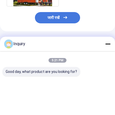
जारी रखें
अनुशंसित उत्पाद
Inquiry
5:21 PM
Good day, what product are you looking for?
कॉम्पैक्ट मॉड्यूलर होम
मॉड्यूलर प्रीफैब्रिकेटेड
ऑस्ट्रेलिया स्टैंडर्ड 
प्रीफैब्रिकेटेड मिनी हाउस
हाउस किराए के लिए पहियों पर
प्रीफैब्रिकेटेड टिनी
ऑन व्हील्स फॉर मोबाइल
छोटे घर हल्के गेज स्टील फ्रेम
ऑन व्हील्स शिपिंग के
लिविंग इन यूएसए
तैयार
सबसे अच्छी कीमत
सबसे अच्छी कीमत
सबसे अच्छी 