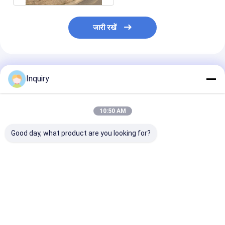
जारी रखें
अनुशंसित उत्पाद
Inquiry
10:50 AM
Good day, what product are you looking for?
लाइट स्टील फ्रेम मेटल
आधुनिक पूर्वनिर्मित विला निर्मित
यूके 2-मंजिला प्रीफ़ै
सिक्योरिटी डोर स्टील फ्रेम
घर पूर्वनिर्मित हल्के स्टील फ्रेम
अपार्टमेंट इमारतें | ल
हाउस प्रीफैब विला
हाउस बिल्डिंग
फ्रेम हाउसिंग
सबसे अच्छी कीमत
सबसे अच्छी कीमत
सबसे अच्छी 