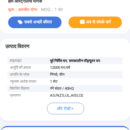
होम ऑस्ट्रेलिया मानक
मूल्य：बातचीत योग्य
MOQ：1 सेट
सबसे अच्छी कीमत
अब से संपर्क करें
उत्पाद विवरण
हाइलाइट
,
पूर्व निर्मित घर
समकालीन मॉड्यूलर घर
आपूर्ति की क्षमता
12000 घर/वर्ष
उत्पत्ति के प्लेस
निंगबो, चीन
न्यूनतम आदेश मात्रा
1 सेट
पैकेजिंग विवरण
नंगे बंडल / 40HQ
प्रमाणन
AS/NZS,UL,AISI,CE
और देखो