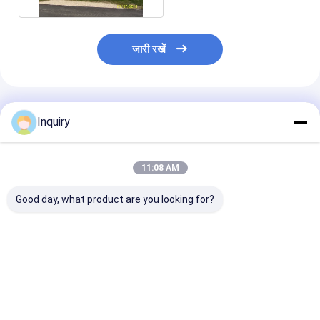
जारी रखें
अनुशंसित उत्पाद
Inquiry
11:08 AM
Good day, what product are you looking for?
फैक्ट्री डायरेक्ट प्रीफैब लाइट
एएस यूएस स्टैंडर्ड जी550
एएस/यूएस लाइट स्टी
स्टील फ्रेम मोबाइल हाउस
लाइट गेज स्टील फ्रेम प्रीफैब
प्रीफैब मोबाइल होम
किट फोल्डिंग सिस्टम ग्रैनी
मोबाइल हाउस ग्रैनी फ्लैट
किट पैनलाइज्ड होम 
फ्लैट एडीयू
एडीयू पोर्टेबल होम
सबसे अच्छी कीमत
सबसे अच्छी कीमत
सबसे अच्छी 