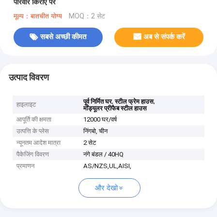
परिवार किराए पर
मूल्य：बातचीत योग्य
MOQ：2 सेट
सबसे अच्छी कीमत
अब से संपर्क करें
उत्पाद विवरण
,
,
पूर्व निर्मित घर
स्टील फ्रेम हाउस
हाइलाइट
मॉड्यूलर प्रीफैब स्टील हाउस
आपूर्ति की क्षमता
12000 घर/वर्ष
उत्पत्ति के प्लेस
निंगबो, चीन
न्यूनतम आदेश मात्रा
2 सेट
पैकेजिंग विवरण
नंगे बंडल / 40HQ
प्रमाणन
AS/NZS,UL,AISI,
और देखो