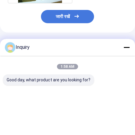
जारी रखें
अनुशंसित उत्पाद
Inquiry
1:58 AM
Good day, what product are you looking for?
हल्के इस्पात फ्रेम के साथ
यूरोपीय अनुकूलित लक्जरी
पूर्वनिर्मित हल्के स्टील
प्रीफैब हाउस बंगला
प्रीफैब स्टील फ्रेम हाउस
पूर्वनिर्मित बंगला घर /
प्रीफैब हाउस फॉर बंगला
लिए एकल परिवार के
प्रोजेक्ट
सबसे अच्छी कीमत
सबसे अच्छी कीमत
सबसे अच्छी 