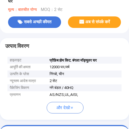
घर
मूल्य：बातचीत योग्य
MOQ：2 सेट
सबसे अच्छी कीमत
अब से संपर्क करें
उत्पाद विवरण
हाइलाइट
,
प्रीफ़ैब होम किट
बंगला मॉड्यूलर घर
आपूर्ति की क्षमता
12000 घर/वर्ष
उत्पत्ति के प्लेस
निंगबो, चीन
न्यूनतम आदेश मात्रा
2 सेट
पैकेजिंग विवरण
नंगे बंडल / 40HQ
प्रमाणन
AS/NZS,UL,AISI,
और देखो