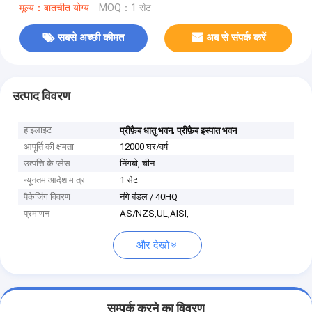
मूल्य：बातचीत योग्य
MOQ：1 सेट
सबसे अच्छी कीमत
अब से संपर्क करें
उत्पाद विवरण
हाइलाइट
,
प्रीफ़ैब धातु भवन
प्रीफ़ैब इस्पात भवन
आपूर्ति की क्षमता
12000 घर/वर्ष
उत्पत्ति के प्लेस
निंगबो, चीन
न्यूनतम आदेश मात्रा
1 सेट
पैकेजिंग विवरण
नंगे बंडल / 40HQ
प्रमाणन
AS/NZS,UL,AISI,
और देखो
सम्पर्क करने का विवरण