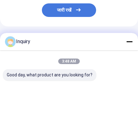
जारी रखें
अनुशंसित उत्पाद
Inquiry
3:48 AM
Good day, what product are you looking for?
आवासीय विला प्रीफैब स्टील
लाइट स्टील फ्रेम मेटल
आधुनिक पूर्वनिर्मित वि
हाउस लाइट स्टील स्ट्रक्चर
सिक्योरिटी डोर स्टील फ्रेम
घर पूर्वनिर्मित हल्के स
सिस्टम मॉड्यूलर होम
हाउस प्रीफैब विला
हाउस बिल्डिंग
ऑस्ट्रेलिया मानक
सबसे अच्छी कीमत
सबसे अच्छी कीमत
सबसे अच्छी 