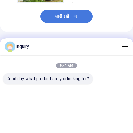
जारी रखें
अनुशंसित उत्पाद
Inquiry
9:41 AM
Good day, what product are you looking for?
किफायती पूर्वनिर्मित इमारतें।
प्रीफैब केबिन और ग्रैनी फ्लैट
AU/NZ मानक पूर्वनिर
और हल्के स्टील फ्रेम हाउस
मॉड्यूलर होम लाइट 
डिजाइन कस्टम हाउस
फ्रेम फोल्डेबल हाउस 
मॉड्यूलर हाउस
फ्लैट
सबसे अच्छी कीमत
सबसे अच्छी कीमत
सबसे अच्छी 