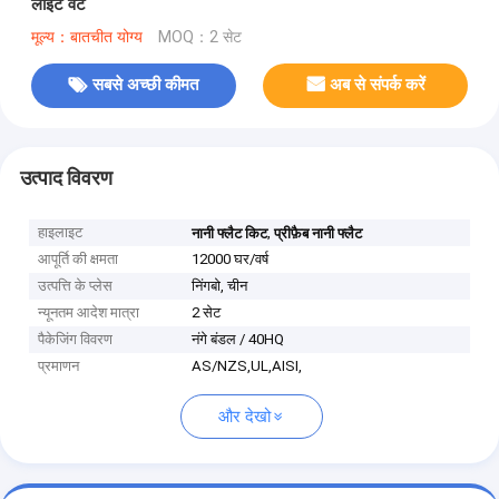
लाइट वेट
मूल्य：बातचीत योग्य
MOQ：2 सेट
सबसे अच्छी कीमत
अब से संपर्क करें
उत्पाद विवरण
हाइलाइट
,
नानी फ्लैट किट
प्रीफ़ैब नानी फ्लैट
आपूर्ति की क्षमता
12000 घर/वर्ष
उत्पत्ति के प्लेस
निंगबो, चीन
न्यूनतम आदेश मात्रा
2 सेट
पैकेजिंग विवरण
नंगे बंडल / 40HQ
प्रमाणन
AS/NZS,UL,AISI,
और देखो