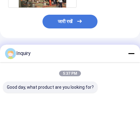
जारी रखें
अनुशंसित उत्पाद
Inquiry
5:37 PM
Good day, what product are you looking for?
पोर्टेबल फील्ड अस्पताल:
लाइट गेज स्टील फ्रेम प्रीफैब
परिवारों के लिए आप
आपातकालीन प्रतिक्रिया के
हाउस हवाई हॉलिडे केबिन फॉर
आश्रय, आपातकाल
लिए व्हाइट लाइट गेज स्टील
रिसॉर्ट होटल
के लिए पोर्टेबल आप
ट्रस शेल्टर
आवास ग्रैनी फ्लैट
सबसे अच्छी कीमत
सबसे अच्छी कीमत
सबसे अच्छी 