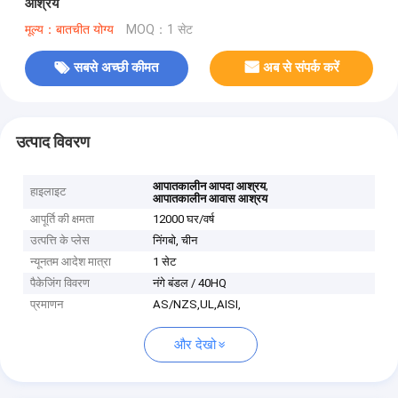
आश्रय
मूल्य：बातचीत योग्य
MOQ：1 सेट
सबसे अच्छी कीमत
अब से संपर्क करें
उत्पाद विवरण
,
आपातकालीन आपदा आश्रय
हाइलाइट
आपातकालीन आवास आश्रय
आपूर्ति की क्षमता
12000 घर/वर्ष
उत्पत्ति के प्लेस
निंगबो, चीन
न्यूनतम आदेश मात्रा
1 सेट
पैकेजिंग विवरण
नंगे बंडल / 40HQ
प्रमाणन
AS/NZS,UL,AISI,
और देखो