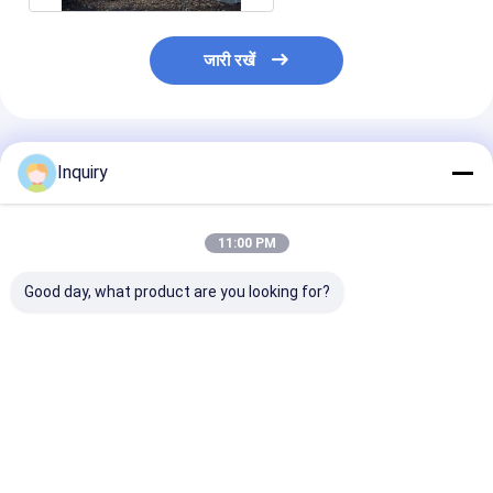
जारी रखें
अनुशंसित उत्पाद
Inquiry
11:00 PM
Good day, what product are you looking for?
यूएस/न्यूजीलैंड पूर्वनिर्मित पवन
ऑस्ट्रेलियाई मानकों के
यूके में 2 मंजिला
प्रतिरोधी हल्के स्टील फ्रेम
अनुसार निर्मित पूर्वनिर्मित घर ️
प्रीफैब्रिकेटेड अपार्टम
हाउस एकल परिवार का घर
कस्टम किट घर और निर्मित
बिल्डिंग - लाइट स्टी
घर
मॉड्यूलर हाउसिंग
सबसे अच्छी कीमत
सबसे अच्छी कीमत
सबसे अच्छी 