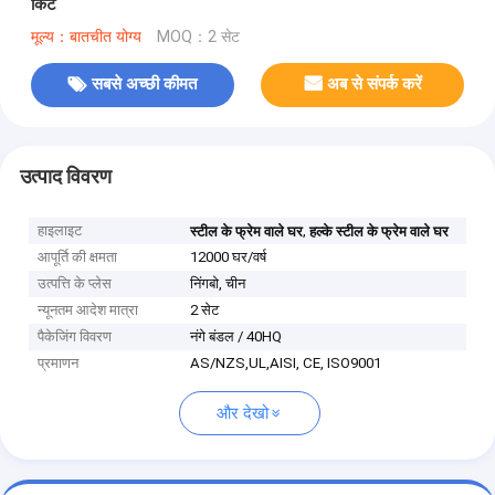
किट
मूल्य：बातचीत योग्य
MOQ：2 सेट
सबसे अच्छी कीमत
अब से संपर्क करें
उत्पाद विवरण
हाइलाइट
,
स्टील के फ्रेम वाले घर
हल्के स्टील के फ्रेम वाले घर
आपूर्ति की क्षमता
12000 घर/वर्ष
उत्पत्ति के प्लेस
निंगबो, चीन
न्यूनतम आदेश मात्रा
2 सेट
पैकेजिंग विवरण
नंगे बंडल / 40HQ
प्रमाणन
AS/NZS,UL,AISI, CE, ISO9001
और देखो