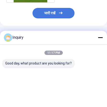
जारी रखें
अनुशंसित उत्पाद
Inquiry
11:17 PM
Good day, what product are you looking for?
लाइट स्टील स्ट्रक्चर
किफायती पूर्वनिर्मित इमारतें।
प्रीफैब केबिन और ग्र
ऑस्ट्रेलियन ग्रैनी फ्लैट /
और हल्के स्टील फ्र
फोल्डेबल हाउस विथ लाइट वेट
डिजाइन कस्टम हाउ
मॉड्यूलर हाउस
सबसे अच्छी कीमत
सबसे अच्छी कीमत
सबसे अच्छी 