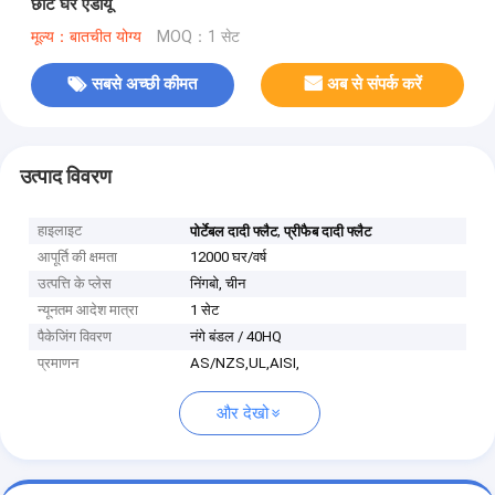
छोटे घर एडीयू
मूल्य：बातचीत योग्य
MOQ：1 सेट
सबसे अच्छी कीमत
अब से संपर्क करें
उत्पाद विवरण
हाइलाइट
,
पोर्टेबल दादी फ्लैट
प्रीफैब दादी फ्लैट
आपूर्ति की क्षमता
12000 घर/वर्ष
उत्पत्ति के प्लेस
निंगबो, चीन
न्यूनतम आदेश मात्रा
1 सेट
पैकेजिंग विवरण
नंगे बंडल / 40HQ
प्रमाणन
AS/NZS,UL,AISI,
और देखो