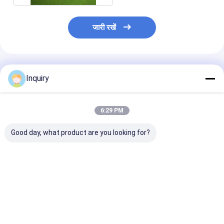
जारी रखें
अनुशंसित उत्पाद
Inquiry
6:29 PM
Good day, what product are you looking for?
लाइट स्टील स्ट्रक्चर
किफायती पूर्वनिर्मित इमारतें।
प्रीफैब केबिन और ग्र
ऑस्ट्रेलियन ग्रैनी फ्लैट /
और हल्के स्टील फ्र
फोल्डेबल हाउस विथ लाइट वेट
डिजाइन कस्टम हाउ
मॉड्यूलर हाउस
सबसे अच्छी कीमत
सबसे अच्छी कीमत
सबसे अच्छी 