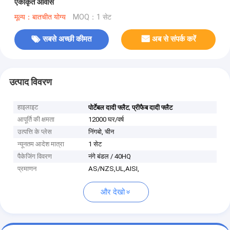
एकीकृत आवास
मूल्य：बातचीत योग्य
MOQ：1 सेट
सबसे अच्छी कीमत
अब से संपर्क करें
उत्पाद विवरण
हाइलाइट
,
पोर्टेबल दादी फ्लैट
प्रीफैब दादी फ्लैट
आपूर्ति की क्षमता
12000 घर/वर्ष
उत्पत्ति के प्लेस
निंगबो, चीन
न्यूनतम आदेश मात्रा
1 सेट
पैकेजिंग विवरण
नंगे बंडल / 40HQ
प्रमाणन
AS/NZS,UL,AISI,
और देखो