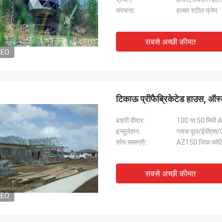
संरचना:
हल्का स्टील फ्रेम
सबसे अच्छी कीमत
DEO
टिकाऊ प्रीफैब्रिकेटेड हाउस, ऑस्
बाहरी दीवार:
100 या 50 मिमी A
इन्सुलेशन:
ग्लास वूल/ईपीएस/ए
फ़्रेम सामग्री:
AZ150 जिंक कोट
सबसे अच्छी कीमत
DEO