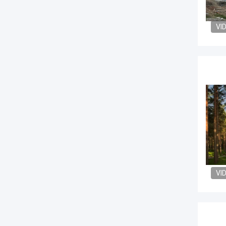
VI
VI