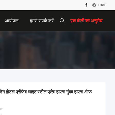
Hindi
आयोजन
हमसे संपर्क करें
एक बोली का अनुरोध
ैडिंग होटल प्रीफैब लाइट स्टील फ्रेम हाउस गुंबद हाउस ऑफ
टल
टल