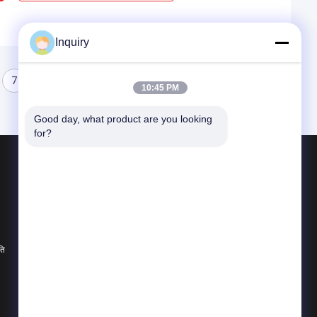
Inquiry
7
8
10:45 PM
Good day, what product are you looking 
for?
उत्पाद
प्रीफैब स्टील हाउस
प्रीफ़ैब विला
प्रीफैब हाउस किट
ति
सभी श्रेणियाँ