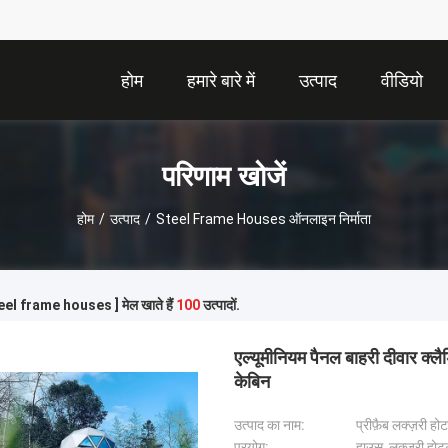
होम
हमारे बारे में
उत्पाद
वीडियो
परिणाम खोजें
होम
/
उत्पाद
/
Steel Frame Houses ऑनलाइन निर्माता
teel frame houses ] मेल खाते हैं
100
उत्पादों.
एल्यूमीनियम पैनल बाहरी दीवार क्ल
केबिन
उत्पाद का नाम:
प्रीफ़ैब लक्ज़री हो
प्रयोग:
हाउस, लक्ज़री हो