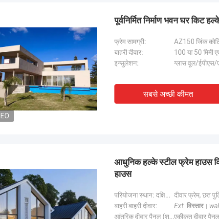
पूर्वनिर्मित निर्माण भवन घर किट हल
फ्रेम सामग्री:
AZ150 जिंक कोट
बाहरी दीवार:
100 या 50 मिमी एएल
इन्सुलेशन:
ग्लास वूल/ईपीएस/ए
सबसे अच्छी कीमत
DEO
आधुनिक हल्के स्टील फ्रेम हाउस क
हाउस
माइकल केर्न्सो
परियोजना स्थान: दक्षिण कोरिया:
दीवार फ्रेम, छत पुल
गैरी
बाहरी बाहरी दीवार:
Ext.
विस्तार।
wal
 फ्रेम्ड हाउसिंग सॉल्यूशंस की तलाश कर रहे लोगों
आंतरिक दीवार पैनल (शुष्क क्षेत्र):
एकीकृत दीवार पैनल 