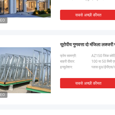
ीप ब्लू स्मार्थहाउस से डेविड की अत्यधिक
डीपब्लू की टीम वर्क बहुत गंभीर और
रता हूं जिसे दुनिया में कहीं भी भेज दिया जा
पर भरोसा है।
।
सबसे अच्छी कीमत
DEO
यूरोपीय गुणवत्ता दो मंजिला लक्जरी 
फ्रेम सामग्री:
AZ150 जिंक कोट
बाहरी दीवार:
100 या 50 मिमी एएल
इन्सुलेशन:
ग्लास वूल/ईपीएस/ए
सबसे अच्छी कीमत
DEO