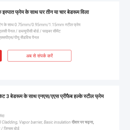
्के इस्पात फ्रेम के साथ घर तीन या चार बेडरूम विला
िंग के साथ 0.75mm/0.95mm/1.15mm स्टील फ्रेम
सी पैनल / डब्ल्यूपीसी बोर्ड / फाइबर सीमेंट
क्सपीएस/पीयू सैंडविच पैनल
अब से संपर्क करें
िट 3 बेडरूम के साथ एनएस/एएस प्रीफैब हल्के स्टील फ्रेम
िंदा
बीओबी
l Cladding, Vapor barrier, Basic insulation
दीवार पर चढ़ना,
/ जिप्सम बोर्ड