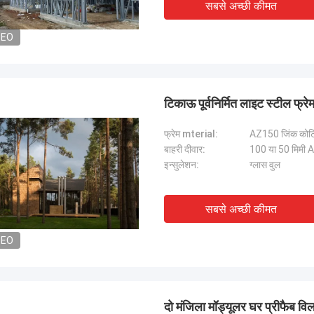
सबसे अच्छी कीमत
DEO
टिकाऊ पूर्वनिर्मित लाइट स्टील फ्र
फ्रेम mterial:
AZ150 जिंक कोटिं
बाहरी दीवार:
100 या 50 मिमी A
इन्सुलेशन:
ग्लास वुल
सबसे अच्छी कीमत
DEO
दो मंजिला मॉड्यूलर घर प्रीफैब वि