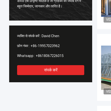
डेविड एक उत्कृष्ट मालिक है जो ग्राहकों को जवाब देने में
के लिए ड
बहुत जिम्मेदार, जानकार और त्वरित है।
अनुशंसा क
सकता है
VI
व्यक्ति से संपर्क करें :
David Chen
फ़ोन नंबर :
+86-19957023962
Whatsapp :
+8618067226015
संपर्क करें
VI