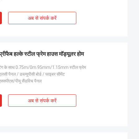
 जिम्मेदार है, मुझे उन
क्या शानदार टीम है, मैं भागीदार बनकर खुश हूं, और मैं
जीवन में दोस्त बनकर भी खुश हूं।
अब से संपर्क करें
प्रीफैब हल्के स्टील फ्रेम हाउस मॉड्यूलर होम
िंग के साथ 0.75m/0m.95mm/1.15mm स्टील फ्रेम
सी पैनल / डब्ल्यूपीसी बोर्ड / फाइबर सीमेंट
क्सपीएस/पीयू सैंडविच पैनल
अब से संपर्क करें