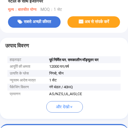
स्टील के साथ इंजीनियर
मूल्य：बातचीत योग्य
MOQ：1 सेट
सबसे अच्छी कीमत
अब से संपर्क करें
उत्पाद विवरण
हाइलाइट
,
पूर्व निर्मित घर
समकालीन मॉड्यूलर घर
आपूर्ति की क्षमता
12000 घर/वर्ष
उत्पत्ति के प्लेस
निंगबो, चीन
न्यूनतम आदेश मात्रा
1 सेट
पैकेजिंग विवरण
नंगे बंडल / 40HQ
प्रमाणन
AS/NZS,UL,AISI,CE
और देखो