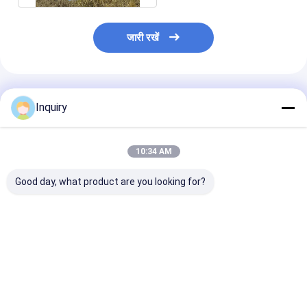
जारी रखें
अनुशंसित उत्पाद
Inquiry
10:34 AM
Good day, what product are you looking for?
आधुनिक प्रीफैब पैनलयुक्त
आईसीसी-ईएस प्रमाणन
ऑस्ट्रेलियाई मानक 
होम किट मॉड्यूलर होम्स
लक्जरी दो-मंजिला मॉड्यूलर
खिड़कियां धातु सुरक्ष
AS/US स्टैंडर्ड लाइट स्टील
होम आधुनिक मोबाइल प्रीफैब
प्रकाश इस्पात संरच
फ्रेम हाउस विला
लाइट स्टील किट
पूर्वनिर्मित घर
सबसे अच्छी कीमत
सबसे अच्छी कीमत
सबसे अच्छी 