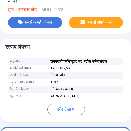
के घर
मूल्य：बातचीत योग्य
MOQ：1 सेट
सबसे अच्छी कीमत
अब से संपर्क करें
उत्पाद विवरण
हाइलाइट
,
समकालीन मॉड्यूलर घर
स्टील फ्रेम हाउस
आपूर्ति की क्षमता
12000 घर/वर्ष
उत्पत्ति के प्लेस
निंगबो, चीन
न्यूनतम आदेश मात्रा
1 सेट
पैकेजिंग विवरण
नंगे बंडल / 40HQ
प्रमाणन
AS/NZS,UL,AISI,
और देखो