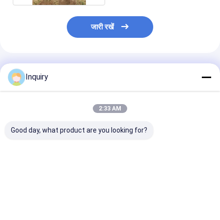
जारी रखें
अनुशंसित उत्पाद
Inquiry
2:33 AM
Good day, what product are you looking for?
आधुनिक प्रीफैब पैनलयुक्त
आईसीसी-ईएस प्रमाणन
ऑस्ट्रेलियाई मानक 
होम किट मॉड्यूलर होम्स
लक्जरी दो-मंजिला मॉड्यूलर
खिड़कियां धातु सुरक्ष
AS/US स्टैंडर्ड लाइट स्टील
होम आधुनिक मोबाइल प्रीफैब
प्रकाश इस्पात संरच
फ्रेम हाउस विला
लाइट स्टील किट
पूर्वनिर्मित घर
सबसे अच्छी कीमत
सबसे अच्छी कीमत
सबसे अच्छी 