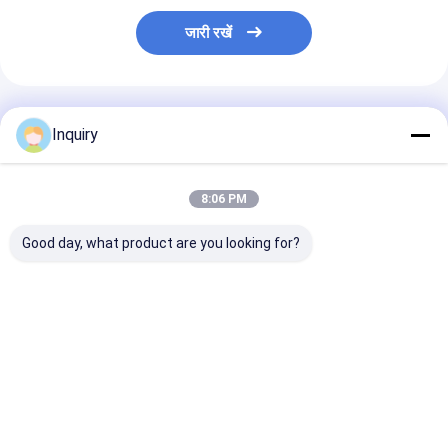
जारी रखें
अनुशंसित उत्पाद
Inquiry
8:06 PM
Good day, what product are you looking for?
कॉम्पैक्ट मॉड्यूलर होम
मॉड्यूलर प्रीफैब्रिकेटेड
ऑस्ट्रेलिया स्टैंडर्ड 
प्रीफैब्रिकेटेड मिनी हाउस
हाउस किराए के लिए पहियों पर
प्रीफैब्रिकेटेड टिनी
ऑन व्हील्स फॉर मोबाइल
छोटे घर हल्के गेज स्टील फ्रेम
ऑन व्हील्स शिपिंग के
लिविंग इन यूएसए
तैयार
सबसे अच्छी कीमत
सबसे अच्छी कीमत
सबसे अच्छी 