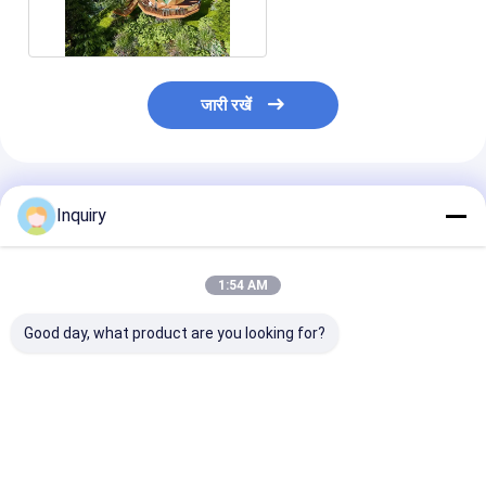
जियोडेसिक डोम हाउस बंगला
किट
जारी रखें
अनुशंसित उत्पाद
Inquiry
1:54 AM
Good day, what product are you looking for?
प्रीफैब लाइट स्टील फ्रेम
सस्ता हल्का गेज स्टील
छोटा मॉड्यूलर प्रीफै
ओवरवॉटर बंगले मॉड्यूलर
वाटरप्रूफ रोमांटिक बंगला
होटल और ओवरवॉटर 
होटल यूनिट लॉज केबिन
आसान स्थापित करने के लिए
लाइट स्टील फ्रेम क
होटल केबिन
हाउस
सबसे अच्छी कीमत
सबसे अच्छी कीमत
सबसे अच्छी 