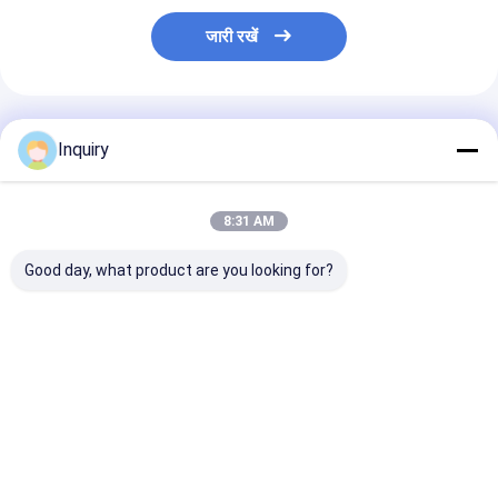
जारी रखें
अनुशंसित उत्पाद
Inquiry
8:31 AM
Good day, what product are you looking for?
पूर्वनिर्मित लकड़ी के घर तेजी से
प्रिफैब लाइट स्टील फ्रेम
डीपब्लू प्रीफैब लकड़
इकट्ठा प्रकाश इस्पात फ्रेम
हाउस ऑफिस लॉज सभी
बंगला हल्के इस्पात फ्
काल्पनिक के साथ समुद्र तट
समावेशी बंगलो रिसॉर्ट्स एप्पल
साथ निर्माण कार्याल
बंगले
हाउस
सबसे अच्छी कीमत
सबसे अच्छी कीमत
सबसे अच्छी 