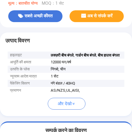
मूल्य：बातचीत योग्य
MOQ：1 सेट
सबसे अच्छी कीमत
अब से संपर्क करें
उत्पाद विवरण
हाइलाइट
,
,
लक्ज़री बीच बंगले
गार्डन बीच बंगले
बीच हाउस बंगला
आपूर्ति की क्षमता
12000 घर/वर्ष
उत्पत्ति के प्लेस
निंगबो, चीन
न्यूनतम आदेश मात्रा
1 सेट
पैकेजिंग विवरण
नंगे बंडल / 40HQ
प्रमाणन
AS/NZS,UL,AISI,
और देखो
सम्पर्क करने का विवरण