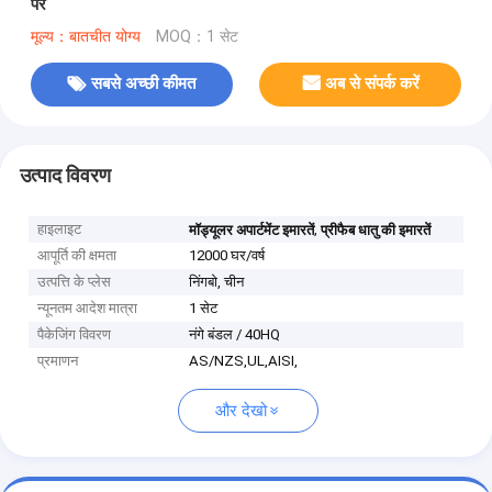
पर
मूल्य：बातचीत योग्य
MOQ：1 सेट
सबसे अच्छी कीमत
अब से संपर्क करें
उत्पाद विवरण
हाइलाइट
,
मॉड्यूलर अपार्टमेंट इमारतें
प्रीफैब धातु की इमारतें
आपूर्ति की क्षमता
12000 घर/वर्ष
उत्पत्ति के प्लेस
निंगबो, चीन
न्यूनतम आदेश मात्रा
1 सेट
पैकेजिंग विवरण
नंगे बंडल / 40HQ
प्रमाणन
AS/NZS,UL,AISI,
और देखो