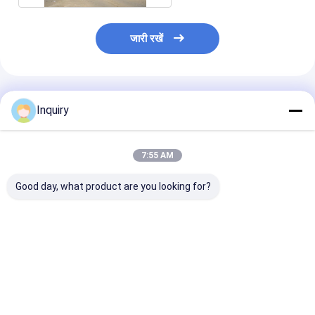
जारी रखें
अनुशंसित उत्पाद
Inquiry
7:55 AM
Good day, what product are you looking for?
आवासीय विला प्रीफैब स्टील
लाइट स्टील फ्रेम मेटल
आधुनिक पूर्वनिर्मित वि
हाउस लाइट स्टील स्ट्रक्चर
सिक्योरिटी डोर स्टील फ्रेम
घर पूर्वनिर्मित हल्के स
सिस्टम मॉड्यूलर होम
हाउस प्रीफैब विला
हाउस बिल्डिंग
ऑस्ट्रेलिया मानक
सबसे अच्छी कीमत
सबसे अच्छी कीमत
सबसे अच्छी 