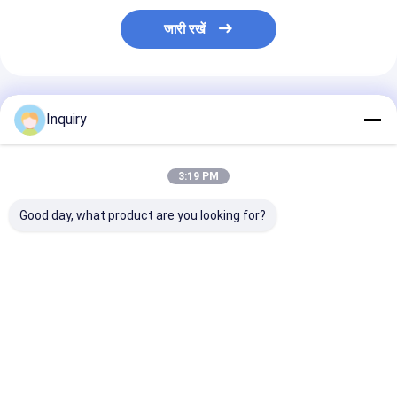
जारी रखें
अनुशंसित उत्पाद
Inquiry
3:19 PM
Good day, what product are you looking for?
स्वनिर्धारित डिजाइन आधुनिक
निजीकृत हल्के स्टील प्रीफैब
फैक्ट्री निर्माण पैनला
शैली भवन प्रकाश इस्पात
धातु घर भूकंप प्रतिरोधी 100
सिस्टम इस्पात संरचन
संरचना प्रीफैब लक्जरी या
साल जीवन चीनी शैली का घर
पूर्वनिर्मित विला नया
रसोई के साथ कम लागत वाले
कस्टम हाउस
विला
सबसे अच्छी कीमत
सबसे अच्छी कीमत
सबसे अच्छी 