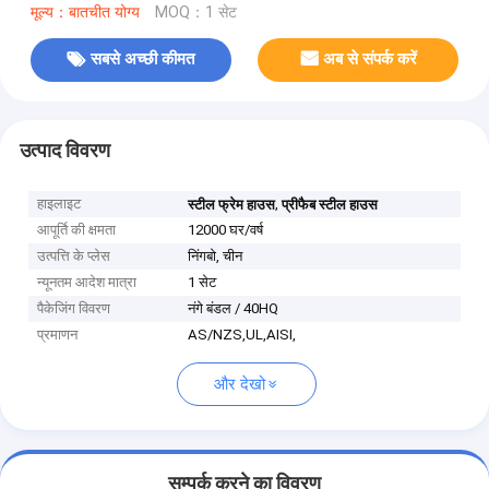
मूल्य：बातचीत योग्य
MOQ：1 सेट
सबसे अच्छी कीमत
अब से संपर्क करें
उत्पाद विवरण
हाइलाइट
,
स्टील फ्रेम हाउस
प्रीफैब स्टील हाउस
आपूर्ति की क्षमता
12000 घर/वर्ष
उत्पत्ति के प्लेस
निंगबो, चीन
न्यूनतम आदेश मात्रा
1 सेट
पैकेजिंग विवरण
नंगे बंडल / 40HQ
प्रमाणन
AS/NZS,UL,AISI,
और देखो
सम्पर्क करने का विवरण