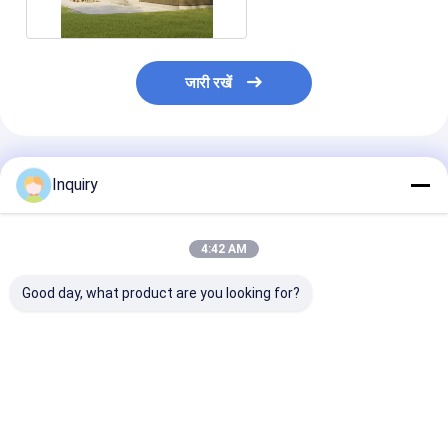
जारी रखें
अनुशंसित उत्पाद
Inquiry
4:42 AM
Good day, what product are you looking for?
1. किफायती प्रीफैब जियो
अवकाश पूर्वनिर्मित लाइट स्टील
कस्टम डिज़ाइन,
डोम होम - ग्रीन गार्डन
छुट्टी के लिए त्वरित निर्माण
आईएसओ9001 प्रम
स्टूडियो डोम बिक्री के लिए
छोटा घर
प्रीफैब लकड़ी का बं
लक्जरी केबिन होम
सबसे अच्छी कीमत
सबसे अच्छी कीमत
सबसे अच्छी 