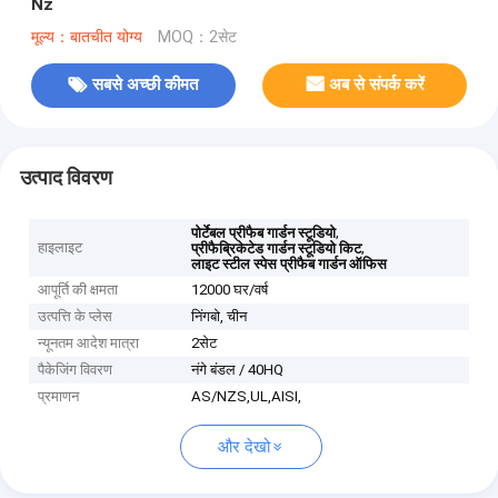
Nz
मूल्य：बातचीत योग्य
MOQ：2सेट
सबसे अच्छी कीमत
अब से संपर्क करें
उत्पाद विवरण
,
पोर्टेबल प्रीफैब गार्डन स्टूडियो
हाइलाइट
,
प्रीफैब्रिकेटेड गार्डन स्टूडियो किट
लाइट स्टील स्पेस प्रीफैब गार्डन ऑफिस
आपूर्ति की क्षमता
12000 घर/वर्ष
उत्पत्ति के प्लेस
निंगबो, चीन
न्यूनतम आदेश मात्रा
2सेट
पैकेजिंग विवरण
नंगे बंडल / 40HQ
प्रमाणन
AS/NZS,UL,AISI,
और देखो