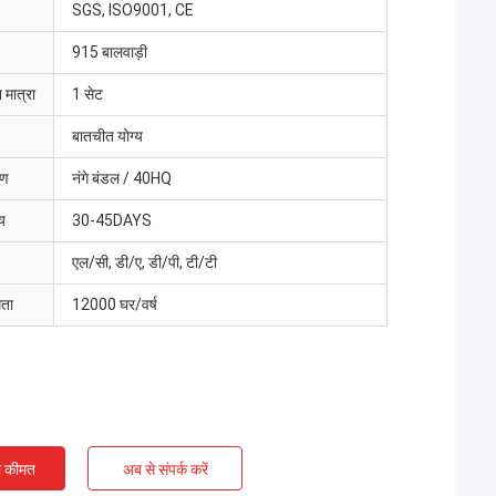
SGS, ISO9001, CE
915 बालवाड़ी
 मात्रा
1 सेट
बातचीत योग्य
रण
नंगे बंडल / 40HQ
य
30-45DAYS
एल/सी, डी/ए, डी/पी, टी/टी
मता
12000 घर/वर्ष
ी कीमत
अब से संपर्क करें