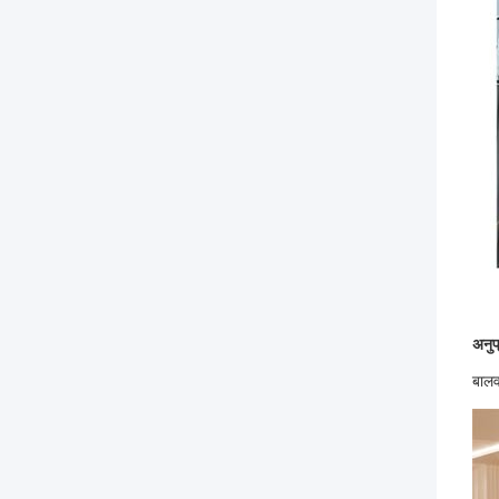
अनुप
बालव