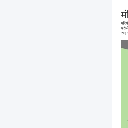
म
परि
प्रो
साइट