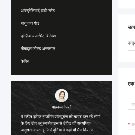
ऑस्ट्रेलियाई दादी फ्लैट
धातु कार शेड
उत्
प्रीफ़ैब अपार्टमेंट बिल्डिंग
प्रम
मोबाइल फील्ड अस्पताल
केबिन
एक स
माइकल केर्न्सो
गैरी
 फ्रेम्ड हाउसिंग सॉल्यूशंस की तलाश कर रहे लोगों
ीप ब्लू स्मार्थहाउस से डेविड की अत्यधिक
डीपब्लू की टीम वर्क बहुत गंभीर और
रता हूं जिसे दुनिया में कहीं भी भेज दिया जा
पर भरोसा है।