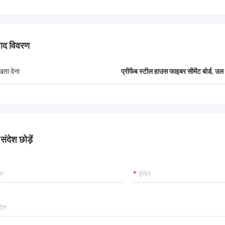
पाद विवरण
ुखता देना
प्रीफैब स्टील हाउस फाइबर सीमेंट बोर्ड
,
उल 
ंदेश छोड़ें
बीओबी
 जिम्मेदार है, मुझे उन
क्या शानदार टीम है, मैं भागीदार बनकर खुश हूं, और मैं
जीवन में दोस्त बनकर भी खुश हूं।