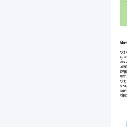
विवर
छत क
मुख्
आवरण
आंतर
इन्स
फर्श
छत:
प्रक
बाहर
कीवर्