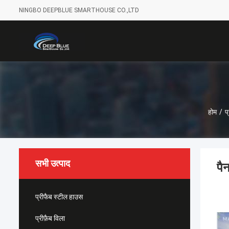
NINGBO DEEPBLUE SMARTHOUSE CO.,LTD
होम
/
प
सभी उत्पाद
पै
प्रीफैब स्टील हाउस
प्रीफ़ैब विला