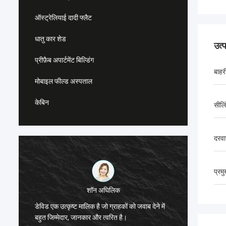
ऑस्ट्रेलियाई दादी फ्लैट
धातु कार शेड
उत्
प्रीफ़ैब अपार्टमेंट बिल्डिंग
बाहर
मोबाइल फील्ड अस्पताल
केबिन
सीलि
दरवा
प्रम
माइकल केर्न्सो
मैं स्टील फ्रेम्ड हाउसिंग सॉल्यूशंस की तलाश कर रहे लोगों
के लिए डीप ब्लू स्मार्थहाउस से डेविड की अत्यधिक
डीपब्लू क
अनुशंसा करता हूं जिसे दुनिया में कहीं भी भेज दिया जा
पर भरोसा