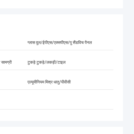
ग्लास वूल/ईपीएस/एक्सपीएस/पु सैंडविच पैनल
 सामग्री
टुकड़े टुकड़े/लकड़ी/टाइल
एल्यूमीनियम मिश्र धातु/पीवीसी
Exception : INVALID_FETCH - bind failed
with errno 22: Invalid argument
ip=169.59.237.22
नकर खुश हूं, और मैं
मैं डीपब्लू के साथ काम करके बहुत खुश हूं, भविष्य में भी