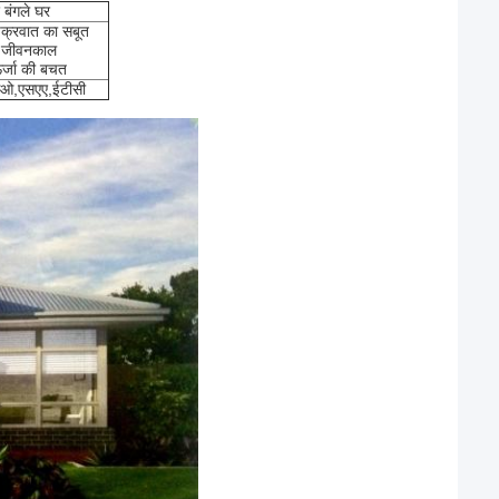
 बंगले घर
चक्रवात का सबूत
ष जीवनकाल
र्जा की बचत
ओ,एसएए,ईटीसी