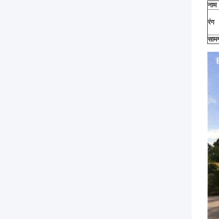
नाम
रंग
सामग