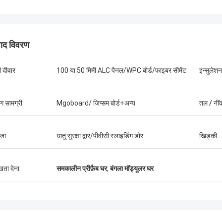
पाद विवरण
ी दीवार
100 या 50 मिमी ALC पैनल/WPC बोर्ड/फाइबर सीमेंट
इन्सुलेशन
ंग सामग्री
Mgoboard/ जिप्सम बोर्ड+अन्य
तल / नींव
जा
धातु सुरक्षा द्वार/पीवीसी स्लाइडिंग डोर
खिड़की
ुखता देना
समकालीन प्रीफ़ैब घर
,
बंगला मॉड्यूलर घर
गैरी
बीओबी
ी टीम वर्क बहुत गंभीर और जिम्मेदार है, मुझे उन
क्या शानदार टीम है, मैं भागीदार ब
 है।
जीवन में दोस्त बनकर भी खुश हूं।