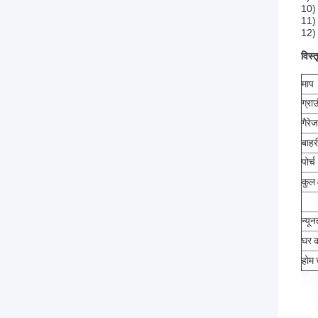
10)
11) 
12) 
विस्
माप
ग्रा
गैरेज
बाहर
पोर्च
कुल 
न्यू
घर क
होम 