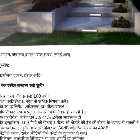
 सामानःशौचालय,वाशिंग सिंक,शावर, रसोई आदि।
्रयोग:
कार्यालय, दुकान, होटल आदि।
 गेज स्टील संरचना क्यों चुनें?
ंरचना का जीवनकाल: 100 वर्ष।
ूकंप प्रतिरोधः 8 ग्रेड से अधिक मिश्रण करें।
वा का प्रतिरोध: अधिकतम 60 मीटर/सेकंड।
ग्निरोधक: सभी प्रयुक्त सामग्री अग्निरोधक हो सकती है।
बर्फ प्रतिरोधः अधिकतम 2.9KN/m2जैसा आवश्यक हो
ीट इन्सुलेशनः 100 मिमी की मोटाई 1 मीटर की मोटाई की ईंट की दीवार के बराबर हो सकती है
च्च ध्वनिक इन्सुलेशनः बाहरी दीवार का 60dB आंतरिक दीवार का 40dB
ीटों से बचाव: सफेद चींटियों जैसे कीटों के नुकसान से मुक्त
ेंटिलेशन: प्राकृतिक वेंटिलेशन या वायु आपूर्ति का संयोजन