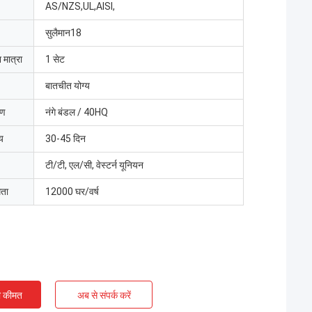
AS/NZS,UL,AISI,
सुलैमान18
 मात्रा
1 सेट
बातचीत योग्य
रण
नंगे बंडल / 40HQ
य
30-45 दिन
टी/टी, एल/सी, वेस्टर्न यूनियन
मता
12000 घर/वर्ष
ी कीमत
अब से संपर्क करें