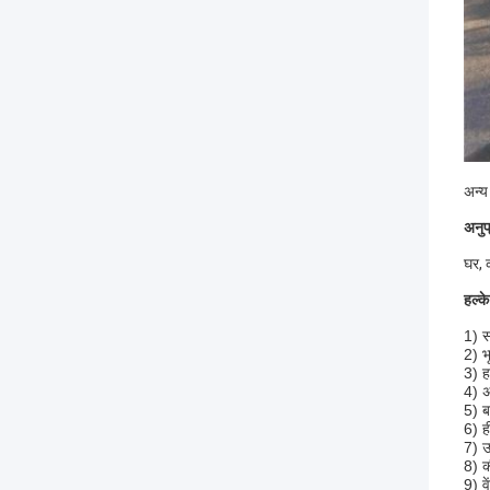
अन्य
अनुप
घर, 
हल्के
1) स
2) भ
3) ह
4) अ
5) 
6) ह
7) उ
8) क
9) व