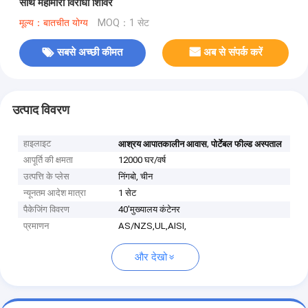
साथ महामारी विरोधी शिविर
मूल्य：बातचीत योग्य
MOQ：1 सेट
सबसे अच्छी कीमत
अब से संपर्क करें
उत्पाद विवरण
हाइलाइट
,
आश्रय आपातकालीन आवास
पोर्टेबल फील्ड अस्पताल
आपूर्ति की क्षमता
12000 घर/वर्ष
उत्पत्ति के प्लेस
निंगबो, चीन
न्यूनतम आदेश मात्रा
1 सेट
पैकेजिंग विवरण
40'मुख्यालय कंटेनर
प्रमाणन
AS/NZS,UL,AISI,
और देखो