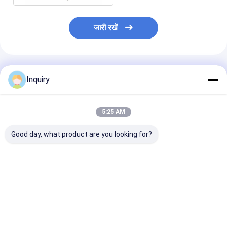
जारी रखें
अनुशंसित उत्पाद
Inquiry
5:25 AM
Good day, what product are you looking for?
अस्पताल और छात्रावास
डीपब्लू फोल्डेबल मॉड्यूलर
गहरे नीले रंग का ताप
मॉड्यूलर घर: कस्टम अच्छी
सिस्टम रैपिड डेवलपमेंट
की मशीन कीटाणुशोध
तरह से इंसुलेटेड सैंडविच पैनल
अस्पताल आपातकालीन आवास
की नसबंदी
कमरे
आश्रय अलगाव लोटस हाउस
सबसे अच्छी कीमत
सबसे अच्छी कीमत
सबसे अच्छी 