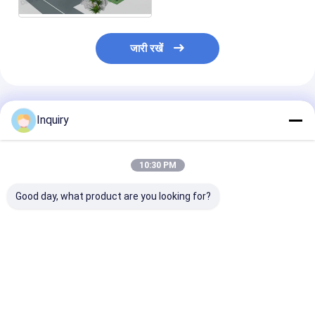
जारी रखें
अनुशंसित उत्पाद
Inquiry
10:30 PM
Good day, what product are you looking for?
अस्पताल और छात्रावास
गहरे नीले रंग का तापमान मापने
धातु पृथक्करण घर त्
मॉड्यूलर घर: कस्टम अच्छी
की मशीन कीटाणुशोधन हाथ
इकट्ठा सफेद रंग क
तरह से इंसुलेटेड सैंडविच पैनल
की नसबंदी
प्रीफैब हाउस में मोब
कमरे
हाउस
सबसे अच्छी कीमत
सबसे अच्छी कीमत
सबसे अच्छी 