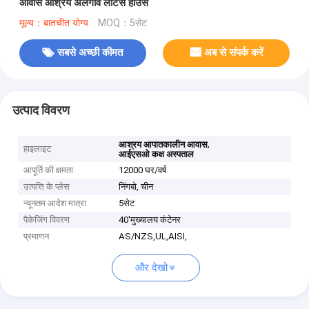
आवास आश्रय अलगाव लोटस हाउस
मूल्य：बातचीत योग्य
MOQ：5सेट
सबसे अच्छी कीमत
अब से संपर्क करें
उत्पाद विवरण
,
आश्रय आपातकालीन आवास
हाइलाइट
आईएसओ कक्ष अस्पताल
आपूर्ति की क्षमता
12000 घर/वर्ष
उत्पत्ति के प्लेस
निंगबो, चीन
न्यूनतम आदेश मात्रा
5सेट
पैकेजिंग विवरण
40'मुख्यालय कंटेनर
प्रमाणन
AS/NZS,UL,AISI,
और देखो