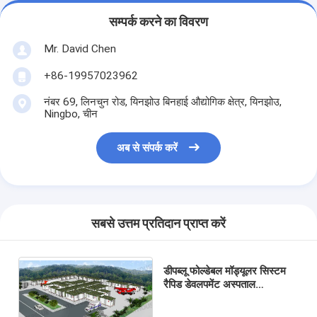
सम्पर्क करने का विवरण
Mr. David Chen
+86-19957023962
नंबर 69, लिनचुन रोड, यिनझोउ बिनहाई औद्योगिक क्षेत्र, यिनझोउ,
Ningbo, चीन
अब से संपर्क करें
सबसे उत्तम प्रतिदान प्राप्त करें
डीपब्लू फोल्डेबल मॉड्यूलर सिस्टम
रैपिड डेवलपमेंट अस्पताल
आपातकालीन आवास आश्रय अलगाव
लोटस हाउस