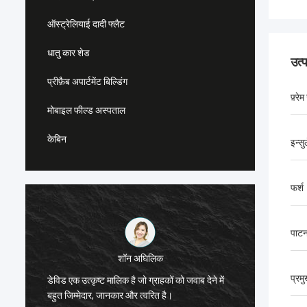
ऑस्ट्रेलियाई दादी फ्लैट
धातु कार शेड
उत्
प्रीफ़ैब अपार्टमेंट बिल्डिंग
फ़्रे
मोबाइल फील्ड अस्पताल
केबिन
इन्स
फर्श
पाट
शॉन अघिलिक
मैं स्टील
प्रम
डेविड एक उत्कृष्ट मालिक है जो ग्राहकों को जवाब देने में
के लिए ड
बहुत जिम्मेदार, जानकार और त्वरित है।
अनुशंसा क