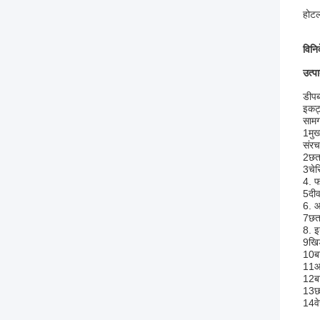
होटल
विनिर
उत्प
डीपब्
इकट्
सामग
1मुख
संरच
2छत 
3चेस
4. फ
5दीव
6. आ
7छत
8. इ
9खिड
10बा
11आं
12बा
13छत
14वेर