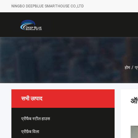
NINGBO DEEPBLUE SMARTHOUSE CO.,LTD
होम
/
प
सभी उत्पाद
ऑस
प्रीफैब स्टील हाउस
प्रीफ़ैब विला