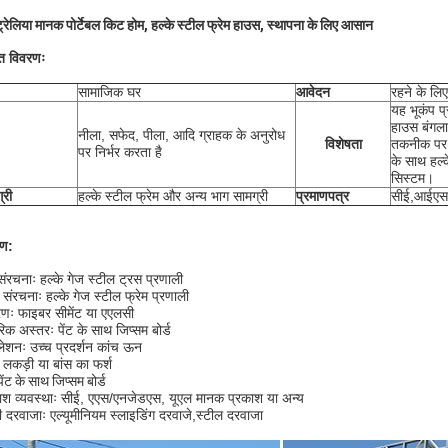
्रेलिया मानक पोर्टेबल किट होम, हल्के स्टील फ्रेम हाउस, स्थापना के लिए आसान
ित विवरणः
सामाजिक घर
आवेदन
रहने के लि
यह भूकंप प्
हाउस बंगला
नीला, सफेद, पीला, आदि ग्राहक के अनुरोध
विशेषता
तकनीक पर आ
पर निर्भर करता है
के साथ हल्क
सिस्टम।
्री
हल्के स्टील फ्रेम और अन्य भाग सामग्री
प्रमाणपत्र
सीई,आईएस
रण:
ंरचनाः हल्के गेज स्टील ट्रस प्रणाली
य संरचनाः हल्के गेज स्टील फ्रेम प्रणाली
ः फाइबर सीमेंट या एएलसी
िक अस्तरः पेंट के साथ जिप्सम बोर्ड
ुलेशनः उच्च प्रदर्शन कांच ऊन
ः लकड़ी या बांस का फर्श
पेंट के साथ जिप्सम बोर्ड
ाश व्यवस्थाः सीई, एएस/एनजेडएस, यूएल मानक प्रकाश या अन्य
ी दरवाजाः एल्यूमीनियम स्लाइडिंग दरवाजे,स्टील दरवाजा