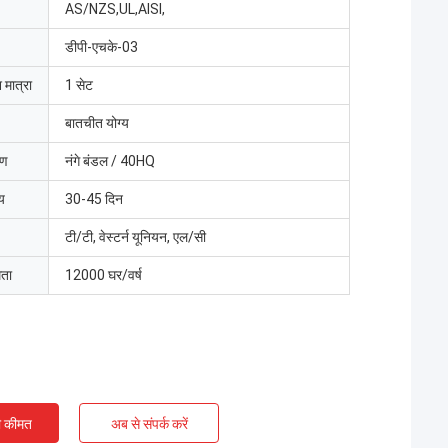
AS/NZS,UL,AISI,
डीपी-एचके-03
 मात्रा
1 सेट
बातचीत योग्य
रण
नंगे बंडल / 40HQ
य
30-45 दिन
टी/टी, वेस्टर्न यूनियन, एल/सी
मता
12000 घर/वर्ष
ी कीमत
अब से संपर्क करें