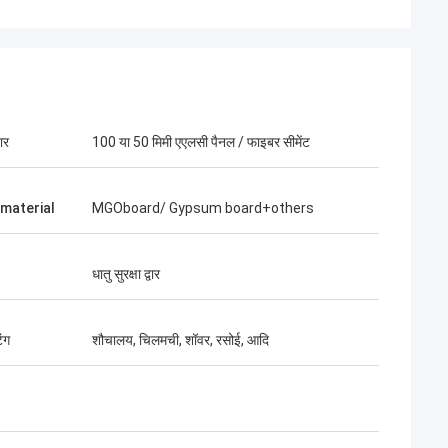
ार
100 या 50 मिमी एएलसी पैनल / फाइबर सीमेंट
 material
MGOboard/ Gypsum board+others
धातु सुरक्षा द्वार
ंग
शौचालय, चिलमची, शॉवर, रसोई, आदि
बीओबी
 जिम्मेदार है, मुझे उन
क्या शानदार टीम है, मैं भागीदार बनकर खुश हूं, और मैं
जीवन में दोस्त बनकर भी खुश हूं।