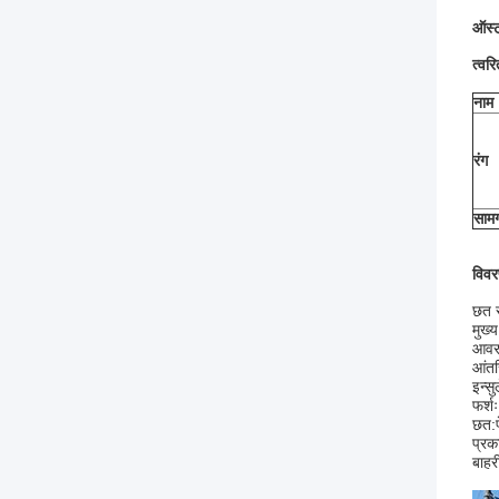
ऑस्ट
त्वर
नाम
रंग
सामग
विव
छत स
मुख्
आवरण
आंतर
इन्स
फर्श
छत:
प्रक
बाहर