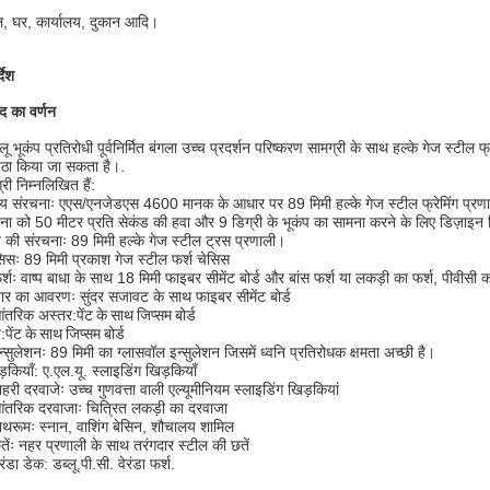
, घर, कार्यालय, दुकान आदि।
्देश
ाद का वर्णन
लू भूकंप प्रतिरोधी पूर्वनिर्मित बंगला उच्च प्रदर्शन परिष्करण सामग्री के साथ हल्के गेज स्टील फ्
ठा किया जा सकता है।.
्री निम्नलिखित हैं:
्य संरचनाः एएस/एनजेडएस 4600 मानक के आधार पर 89 मिमी हल्के गेज स्टील फ्रेमिंग प्रण
ना को 50 मीटर प्रति सेकंड की हवा और 9 डिग्री के भूकंप का सामना करने के लिए डिज़ाइन
की संरचनाः 89 मिमी हल्के गेज स्टील ट्रस प्रणाली।
िसः 89 मिमी प्रकाश गेज स्टील फर्श चेसिस
र्शः वाष्प बाधा के साथ 18 मिमी फाइबर सीमेंट बोर्ड और बांस फर्श या लकड़ी का फर्श, पीवीस
ार का आवरणः सुंदर सजावट के साथ फाइबर सीमेंट बोर्ड
ंतरिक अस्तर:
पेंट के साथ जिप्सम बोर्ड
:
पेंट के साथ जिप्सम बोर्ड
न्सुलेशनः 89 मिमी का ग्लासवॉल इन्सुलेशन जिसमें ध्वनि प्रतिरोधक क्षमता अच्छी है।
़कियाँ: ए.एल.यू. स्लाइडिंग खिड़कियाँ
हरी दरवाजेः उच्च गुणवत्ता वाली एल्यूमीनियम स्लाइडिंग खिड़कियां
तरिक दरवाजाः चित्रित लकड़ी का दरवाजा
थरूमः स्नान, वाशिंग बेसिन, शौचालय शामिल
ेंः नहर प्रणाली के साथ तरंगदार स्टील की छतें
ंडा डेक: डब्लू.पी.सी. वेरंडा फर्श.