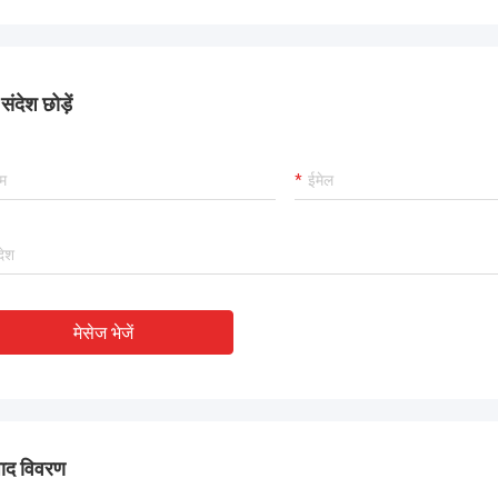
।
ंदेश छोड़ें
मेसेज भेजें
पाद विवरण