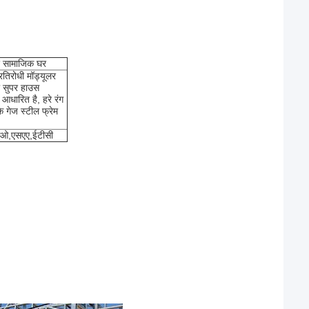
ए सामाजिक घर
रतिरोधी मॉड्यूलर
 सुपर हाउस
धारित है, हरे रंग
े गेज स्टील फ्रेम
ओ,एसएए,ईटीसी