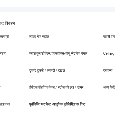
पाद विवरण
म सामग्री
लाइट गेज स्टील
बाहरी दीव
ुलेशन
ग्लास वूल/ईपीएस/एक्सपीएस/पीयू सैंडविच पैनल
Ceiling
टुकड़े टुकड़े / लकड़ी / टाइल
दरवाजा
न
ईपीएस सैंडविच पैनल / स्टील की छत / डामर
अन्य फिटि
माइकल केर्न्सो
गैरी
 फ्रेम्ड हाउसिंग सॉल्यूशंस की तलाश कर रहे लोगों
ुखता देना
पूर्वनिर्मित घर किट
,
आधुनिक पूर्वनिर्मित घर किट
ीप ब्लू स्मार्थहाउस से डेविड की अत्यधिक
डीपब्लू की टीम वर्क बहुत गंभीर और
रता हूं जिसे दुनिया में कहीं भी भेज दिया जा
पर भरोसा है।