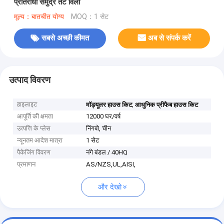
प्रतिरोधी समुद्र तट विला
मूल्य：बातचीत योग्य
MOQ：1 सेट
सबसे अच्छी कीमत
अब से संपर्क करें
उत्पाद विवरण
हाइलाइट
,
मॉड्यूलर हाउस किट
आधुनिक प्रीफैब हाउस किट
आपूर्ति की क्षमता
12000 घर/वर्ष
उत्पत्ति के प्लेस
निंगबो, चीन
न्यूनतम आदेश मात्रा
1 सेट
पैकेजिंग विवरण
नंगे बंडल / 40HQ
प्रमाणन
AS/NZS,UL,AISI,
और देखो