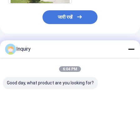
जारी रखें
अनुशंसित उत्पाद
Inquiry
6:04 PM
Good day, what product are you looking for?
हाई-एंड लक्जरी मॉड्यूलर
डब्ल्यूपीसी क्लैडिंग प्री निर्मित
फैक्टरी प्रत्यक्ष डीपब
प्रीफैब होम्स अपार्टमेंट
होम साइक्लोन प्रूफ मॉडर्न
गेज स्टील फ्रेम दादी
कम्युनिटी रेजिडेंशियल लाइट
प्रीफैब होम किट
बंगला अनुकूलित घर
स्टील फ्रेम स्ट्रक्चर
सबसे अच्छी कीमत
सबसे अच्छी कीमत
सबसे अच्छी 