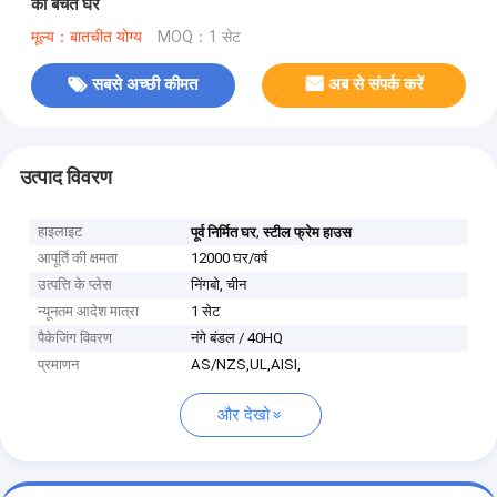
की बचत घर
मूल्य：बातचीत योग्य
MOQ：1 सेट
सबसे अच्छी कीमत
अब से संपर्क करें
उत्पाद विवरण
हाइलाइट
,
पूर्व निर्मित घर
स्टील फ्रेम हाउस
आपूर्ति की क्षमता
12000 घर/वर्ष
उत्पत्ति के प्लेस
निंगबो, चीन
न्यूनतम आदेश मात्रा
1 सेट
पैकेजिंग विवरण
नंगे बंडल / 40HQ
प्रमाणन
AS/NZS,UL,AISI,
और देखो