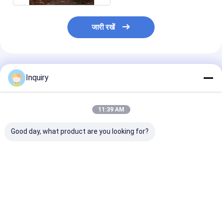
जारी रखें
अनुशंसित उत्पाद
Inquiry
11:39 AM
Good day, what product are you looking for?
आधुनिक प्रीफैब पैनलयुक्त
आईसीसी-ईएस प्रमाणन
ऑस्ट्रेलियाई मानक 
होम किट मॉड्यूलर होम्स
लक्जरी दो-मंजिला मॉड्यूलर
खिड़कियां धातु सुरक्ष
AS/US स्टैंडर्ड लाइट स्टील
होम आधुनिक मोबाइल प्रीफैब
प्रकाश इस्पात संरच
फ्रेम हाउस विला
लाइट स्टील किट
पूर्वनिर्मित घर
सबसे अच्छी कीमत
सबसे अच्छी कीमत
सबसे अच्छी 